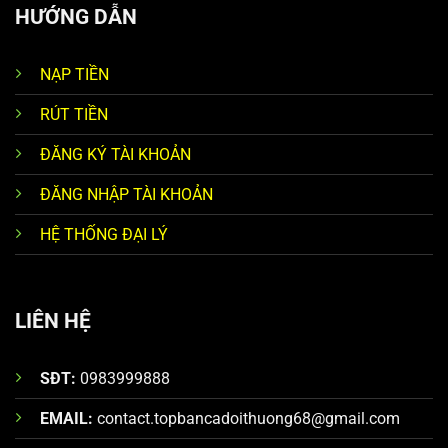
HƯỚNG DẪN
NẠP TIỀN
RÚT TIỀN
ĐĂNG KÝ TÀI KHOẢN
ĐĂNG NHẬP TÀI KHOẢN
HỆ THỐNG ĐẠI LÝ
LIÊN HỆ
SĐT:
0983999888
EMAIL:
contact.topbancadoithuong68@gmail.com