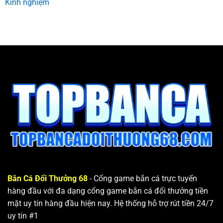
Kinh nghiệm
Bắn Cá Đổi Thưởng 68
- Cổng game bắn cá trực tuyến
hàng đầu với đa dạng cổng game bắn cá đổi thưởng tiền
mặt uy tín hàng đầu hiện nay. Hệ thống hỗ trợ rút tiền 24/7
uy tín #1