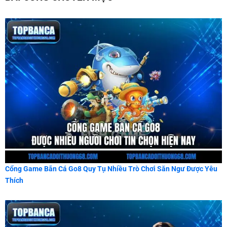
Cổng Game Bắn Cá Go8 Quy Tụ Nhiều Trò Chơi Săn Ngư Được Yêu
Thích