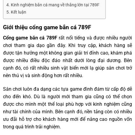
Kinh nghiệm bắn cá mang về thắng lớn tại 789F
Kết luận
Giới thiệu cổng game bắn cá 789F
Cổng game bắn cá 789F
rất nổi tiếng và được nhiều người
chơi tham gia dạo gần đây. Khi truy cập, khách hàng sẽ
được tận hưởng một không gian giải trí đỉnh cao, khám phá
được nhiều điều độc đáo nhất dưới lòng đại dương. Bên
cạnh đó, có rất nhiều sinh vật biển mới lạ giúp sân chơi trở
nên thú vị và sinh động hơn rất nhiều.
Sân chơi luôn đa dạng các tựa game đình đám từ cấp độ dễ
cho đến khó. Dù là người mới tham gia cũng có thể chọn
được cho mình một thể loại phù hợp với kinh nghiệm cũng
như tài chính của mình. Bên cạnh đó, nền tảng còn có nhiều
ưu đãi hỗ trợ cho khách hàng mới để nâng cao nguồn vốn
trong quá trình trải nghiệm.