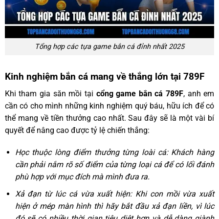
Tổng hợp các tựa game bắn cá đỉnh nhất 2025
Kinh nghiệm bắn cá mang về thắng lớn tại 789F
Khi tham gia săn mồi tại
cổng game bắn cá 789F
, anh em
cần có cho mình những kinh nghiệm quý báu, hữu ích để có
thể mang về tiền thưởng cao nhất. Sau đây sẽ là một vài bí
quyết để nâng cao được tỷ lệ chiến thắng:
Học thuộc lòng điểm thưởng từng loài cá: Khách hàng
cần phải nắm rõ số điểm của từng loại cá để có lối đánh
phù hợp với mục đích mà mình đưa ra.
Xả đạn từ lúc cá vừa xuất hiện: Khi con mồi vừa xuất
hiện ở mép màn hình thì hãy bắt đầu xả đạn liền, vì lúc
đó sẽ có nhiều thời gian tiêu diệt hơn và dễ dàng giành