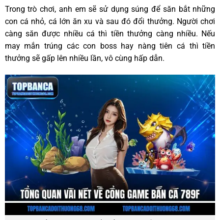
Trong trò chơi, anh em sẽ sử dụng súng để săn bắt những
con cá nhỏ, cá lớn ăn xu và sau đó đổi thưởng. Người chơi
càng săn được nhiều cá thì tiền thưởng càng nhiều. Nếu
may mắn trúng các con boss hay nàng tiên cá thì tiền
thưởng sẽ gấp lên nhiều lần, vô cùng hấp dẫn.