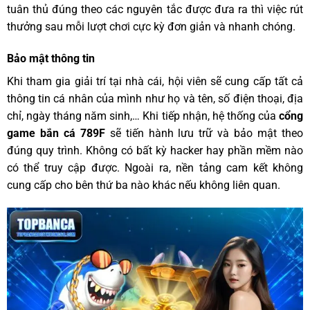
tuân thủ đúng theo các nguyên tắc được đưa ra thì việc rút
thưởng sau mỗi lượt chơi cực kỳ đơn giản và nhanh chóng.
Bảo mật thông tin
Khi tham gia giải trí tại nhà cái, hội viên sẽ cung cấp tất cả
thông tin cá nhân của mình như họ và tên, số điện thoại, địa
chỉ, ngày tháng năm sinh,… Khi tiếp nhận, hệ thống của
cổng
game bắn cá 789F
sẽ tiến hành lưu trữ và bảo mật theo
đúng quy trình. Không có bất kỳ hacker hay phần mềm nào
có thể truy cập được. Ngoài ra, nền tảng cam kết không
cung cấp cho bên thứ ba nào khác nếu không liên quan.