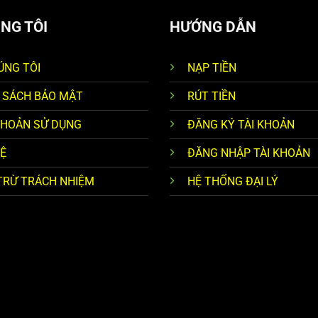
NG TÔI
HƯỚNG DẪN
ÚNG TÔI
NẠP TIỀN
 SÁCH BẢO MẬT
RÚT TIỀN
KHOẢN SỬ DỤNG
ĐĂNG KÝ TÀI KHOẢN
HỆ
ĐĂNG NHẬP TÀI KHOẢN
TRỪ TRÁCH NHIỆM
HỆ THỐNG ĐẠI LÝ