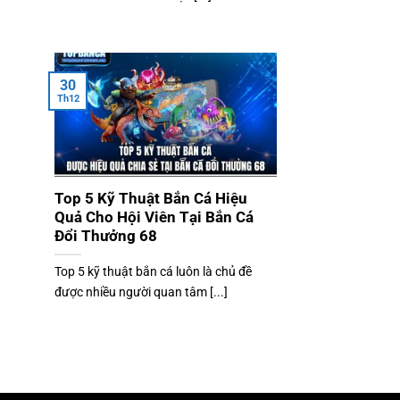
30
Th12
Top 5 Kỹ Thuật Bắn Cá Hiệu
Quả Cho Hội Viên Tại Bắn Cá
Đổi Thưởng 68
Top 5 kỹ thuật bắn cá luôn là chủ đề
được nhiều người quan tâm [...]