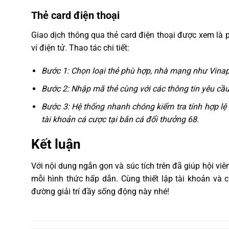
Thẻ card điện thoại
Giao dịch thông qua thẻ card điện thoại được xem là
ví điện tử. Thao tác chi tiết:
Bước 1: Chọn loại thẻ phù hợp, nhà mạng như Vinap
Bước 2: Nhập mã thẻ cùng với các thông tin yêu cầu 
Bước 3: Hệ thống nhanh chóng kiểm tra tính hợp lệ 
tài khoản cá cược tại bắn cá đổi thưởng 68.
Kết luận
Với nội dung ngắn gọn và súc tích trên đã giúp hội vi
mỗi hình thức hấp dẫn. Cùng thiết lập tài khoản và
đường giải trí đầy sống động này nhé!