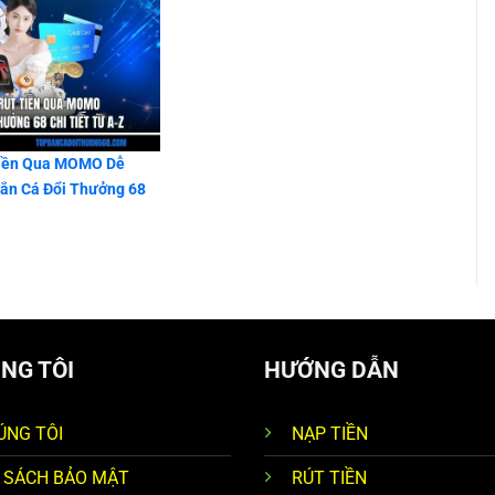
Tiền Qua MOMO Dễ
ắn Cá Đổi Thưởng 68
NG TÔI
HƯỚNG DẪN
ÚNG TÔI
NẠP TIỀN
 SÁCH BẢO MẬT
RÚT TIỀN