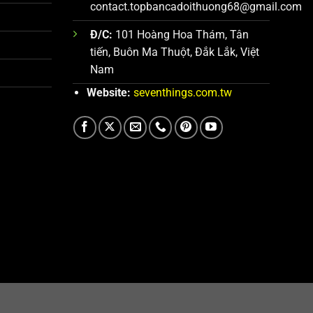
contact.topbancadoithuong68@gmail.com
Đ/C:
101 Hoàng Hoa Thám, Tân
tiến, Buôn Ma Thuột, Đắk Lắk, Việt
Nam
Website:
seventhings.com.tw