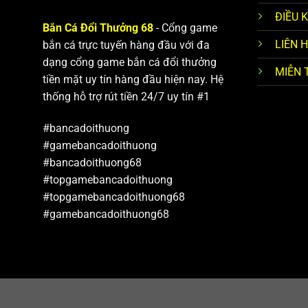
ĐIỀU 
Bắn Cá Đổi Thưởng 68
- Cổng game
LIÊN 
bắn cá trực tuyến hàng đầu với đa
dạng cổng game bắn cá đổi thưởng
MIỄN 
tiền mặt uy tín hàng đầu hiện nay. Hệ
thống hỗ trợ rút tiền 24/7 uy tín #1
#bancadoithuong
#gamebancadoithuong
#bancadoithuong68
#topgamebancadoithuong
#topgamebancadoithuong68
#gamebancadoithuong68