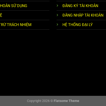
KHOẢN SỬ DỤNG
ĐĂNG KÝ TÀI KHOẢN
HỆ
ĐĂNG NHẬP TÀI KHOẢN
TRỪ TRÁCH NHIỆM
HỆ THỐNG ĐẠI LÝ
Copyright 2026 ©
Flatsome Theme