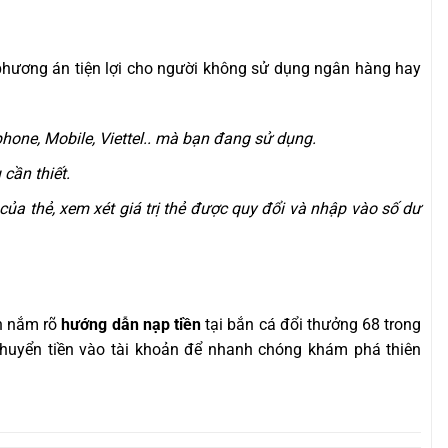
 phương án tiện lợi cho người không sử dụng ngân hàng hay
hone, Mobile, Viettel.. mà bạn đang sử dụng.
cần thiết.
của thẻ, xem xét giá trị thẻ được quy đổi và nhập vào số dư
ên nắm rõ
hướng dẫn nạp tiền
tại bắn cá đổi thưởng 68 trong
 chuyển tiền vào tài khoản để nhanh chóng khám phá thiên