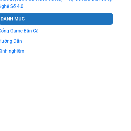
Nghệ Số 4.0
DANH MỤC
Cổng Game Bắn Cá
Hướng Dẫn
Kinh nghiệm